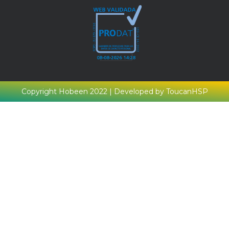
Copyright Hobeen 2022 | Developed by ToucanHSP