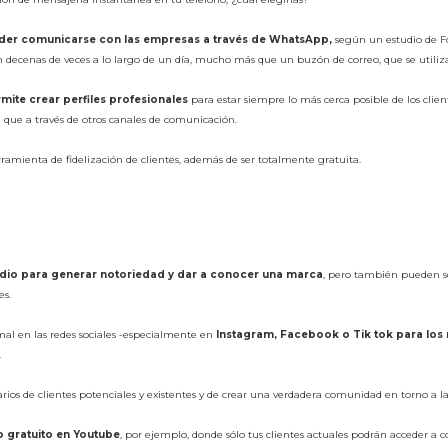
der comunicarse con las empresas a través de WhatsApp,
según un estudio de Fo
n decenas de veces a lo largo de un día, mucho más que un buzón de correo, que se utiliza
ite crear perfiles profesionales
para estar siempre lo más cerca posible de los clien
a que a través de otros canales de comunicación.
ramienta de fidelización de clientes, además de ser totalmente gratuita.
edio para generar notoriedad y dar a conocer una marca
, pero también pueden 
es.
mal en las redes sociales -especialmente en
Instagram, Facebook o Tik tok para lo
.
os de clientes potenciales y existentes y de crear una verdadera comunidad en torno a l
 gratuito en Youtube
, por ejemplo, donde sólo tus clientes actuales podrán acceder a 