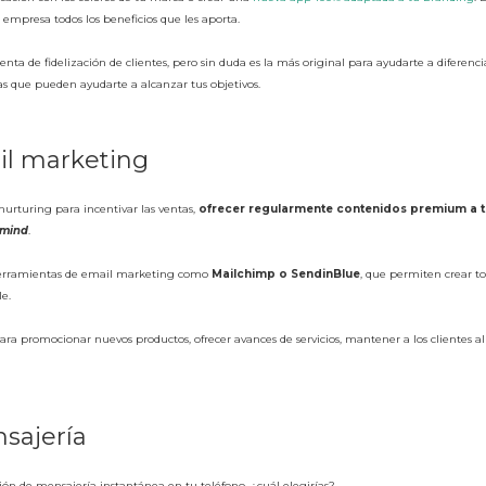
empresa todos los beneficios que les aporta.
nta de fidelización de clientes, pero sin duda es la más original para ayudarte a diferen
s que pueden ayudarte a alcanzar tus objetivos.
il marketing
rturing para incentivar las ventas,
ofrecer regularmente contenidos premium a tu
 mind
.
herramientas de email marketing como
Mailchimp o SendinBlue
, que permiten crear 
le.
ara promocionar nuevos productos, ofrecer avances de servicios, mantener a los clientes al d
sajería
ción de mensajería instantánea en tu teléfono, ¿cuál elegirías?