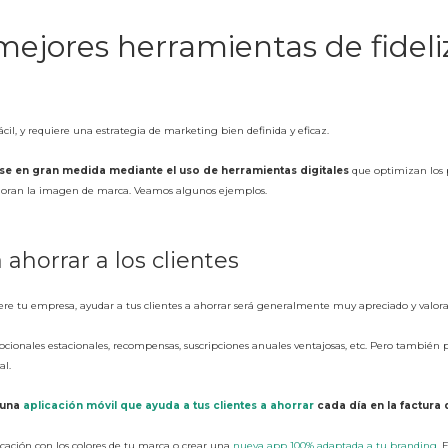
mejores herramientas de fidel
fácil, y requiere una estrategia de marketing bien definida y eficaz.
se en gran medida mediante el uso de herramientas digitales
que optimizan los pr
mejoran la imagen de marca. Veamos algunos ejemplos.
ahorrar a los clientes
re tu empresa, ayudar a tus clientes a ahorrar será generalmente muy apreciado y valo
cionales estacionales, recompensas, suscripciones anuales ventajosas, etc. Pero también p
al.
una
aplicación móvil que ayuda a tus clientes a ahorrar
cada día en la factura d
icación con los colores de tu marca o crear una
nueva app 100% adaptada a tu branding
. 