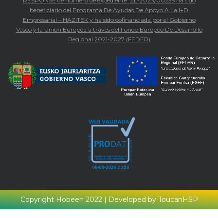
RESPONSE de número de expediente ZL-2023/00235 ha sido
beneficiario del Programa De Ayudas De Apoyo A La I+D
Empresarial – HAZITEK y ha sido cofinanciada por el Gobierno
Vasco y la Unión Europea a través del Fondo Europeo De Desarrollo
Regional 2021-2027 (FEDER)
Copyright Hobeen 2022 | Developed by ToucanHSP