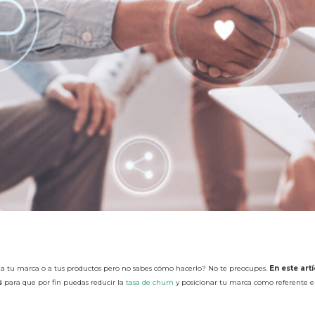
n a tu marca o a tus productos pero no sabes cómo hacerlo? No te preocupes.
En este ar
s
para que por fin puedas reducir la
tasa de churn
y posicionar tu marca como referente e